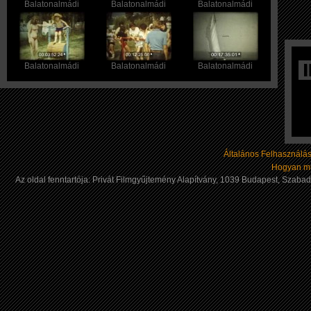
Balatonalmádi
Balatonalmádi
Balatonalmádi
Balatonalmádi
Balatonalmádi
Balatonalmádi
Általános Felhasználási
Hogyan mű
Az oldal fenntartója: Privát Filmgyűjtemény Alapítvány, 1039 Budapest, Szab