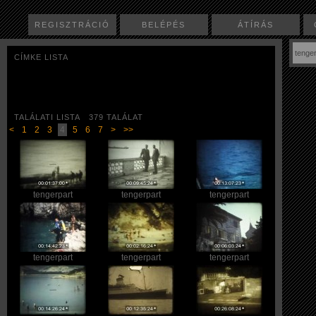
REGISZTRÁCIÓ
BELÉPÉS
ÁTÍRÁS
CÍMKE LISTA
TALÁLATI LISTA 379 TALÁLAT
<
1
2
3
4
5
6
7
>
>>
tengerpart
tengerpart
tengerpart
tengerpart
tengerpart
tengerpart