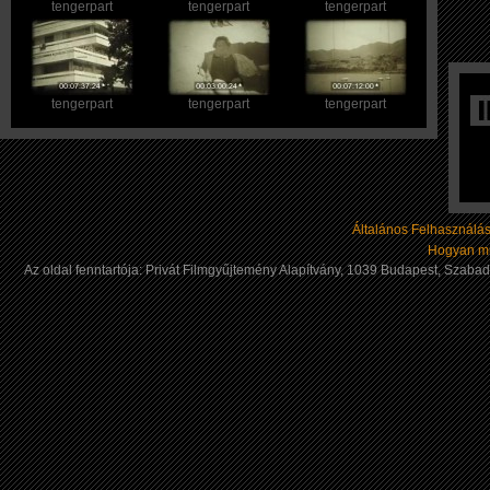
tengerpart
tengerpart
tengerpart
tengerpart
tengerpart
tengerpart
Általános Felhasználási
Hogyan mű
Az oldal fenntartója: Privát Filmgyűjtemény Alapítvány, 1039 Budapest, Szab