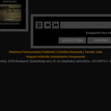
kirándulás
hajókirándulás
Kivágandó rész in
SAJÁTLISTÁBA
KOSÁRBA
Általános Felhasználási Feltételek |
Szállítás folyamata |
Termék, árak
Hogyan működik |
Adatvédelmi irányelveink
apítvány, 1039 Budapest, Szabadság utca 16. Az alapítvány adószáma: 18134876-1-4