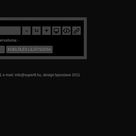
-
+
1x
tervalluma:
-
KIJELÖLÉS LEJÁTSZÁSA
1 e-mail: info@super8.hu, design:typoslave 2011