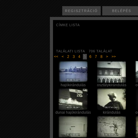
REGISZTRÁCIÓ
BELÉPÉS
CÍMKE LISTA
TALÁLATI LISTA 706 TALÁLAT
<<
<
2
3
4
5
6
7
8
>
>>
hajókirándulás
osztálykirándulás
o
dunai hajókirándulás
kirándulás
o