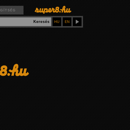
EGÍTSÉG
Keresés
HU
EN