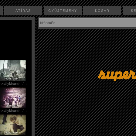
ÁTÍRÁS
GYŰJTEMÉNY
KOSÁR
S
sztálykirándulás
sztálykirándulás