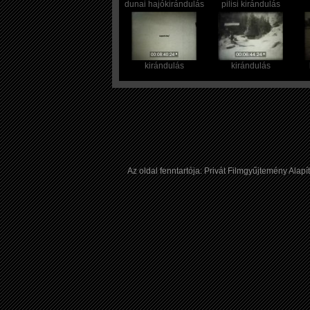
dunai hajókirándulás
pilisi kirándulás
kirándulás
kirándulás
Az oldal fenntartója: Privát Filmgyűjtemény Al