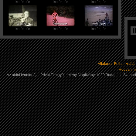
kerékpár
kerékpár
kerékpár
kerékpár
kerékpár
kerékpár
Általános Felhasználási
Hogyan mű
Az oldal fenntartója: Privát Filmgyűjtemény Alapítvány, 1039 Budapest, Szab