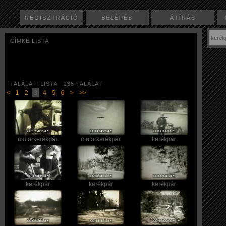
REGISZTRÁCIÓ
BELÉPÉS
ÁTÍRÁS
CÍMKE LISTA
TALÁLATI LISTA 236 TALÁLAT
<
1
2
3
4
5
6
>
>>
motorkerékpár
motorkerékpár
kerékpár
kerékpár
kerékpár
kerékpár