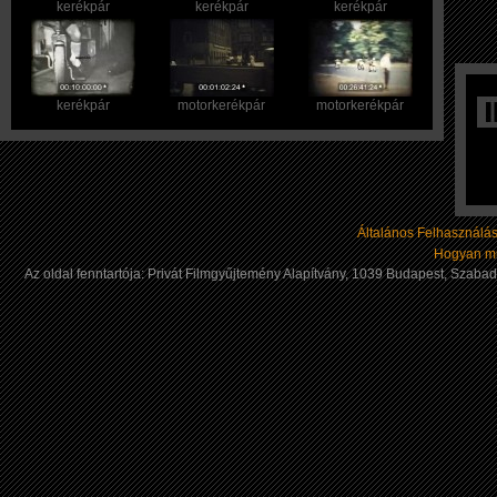
kerékpár
kerékpár
kerékpár
kerékpár
motorkerékpár
motorkerékpár
Általános Felhasználási
Hogyan mű
Az oldal fenntartója: Privát Filmgyűjtemény Alapítvány, 1039 Budapest, Szab