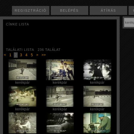
REGISZTRÁCIÓ
BELÉPÉS
ÁTÍRÁS
CÍMKE LISTA
TALÁLATI LISTA 236 TALÁLAT
<
1
2
3
4
5
>
>>
kerékpár
kerékpár
kerékpár
kerékpár
kerékpár
kerékpár