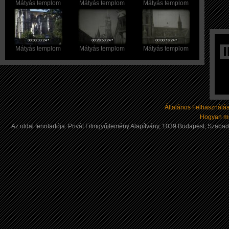
Mátyás templom
Mátyás templom
Mátyás templom
Mátyás templom
Mátyás templom
Mátyás templom
Általános Felhasználási
Hogyan mű
Az oldal fenntartója: Privát Filmgyűjtemény Alapítvány, 1039 Budapest, Szab