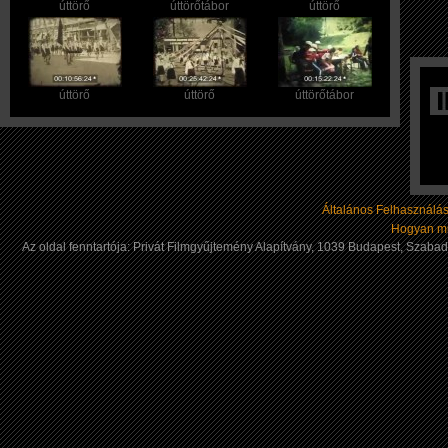
úttörő
úttörőtábor
úttörő
úttörő
úttörő
úttörőtábor
Általános Felhasználási
Hogyan mű
Az oldal fenntartója: Privát Filmgyűjtemény Alapítvány, 1039 Budapest, Szab