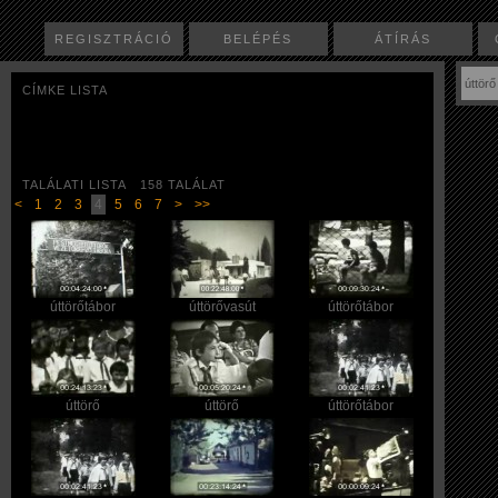
REGISZTRÁCIÓ
BELÉPÉS
ÁTÍRÁS
CÍMKE LISTA
TALÁLATI LISTA 158 TALÁLAT
<
1
2
3
4
5
6
7
>
>>
úttörőtábor
úttörővasút
úttörőtábor
úttörő
úttörő
úttörőtábor